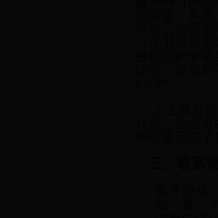
服务网（http://
识申请，界面
择自己公司名
（证书原始密码
接标识的申请
证照，提交后
8小时。
3.工商后
代码，企业可
即可显示电子
三、
联系
服务热线：4
传 真：073