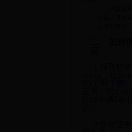
2.工商营
3.法人身
4.缴费凭证
二、
如何
识
1.领取数
om.cn
，进入
动(
立即下载
证书，驱动会
过程中遇到问题
助）。
2.保持证