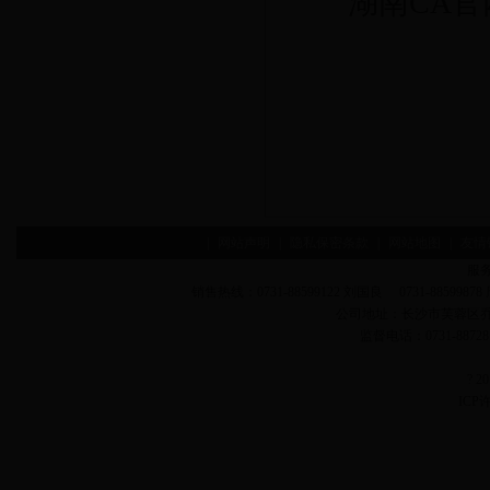
湖南CA官网：
|
网站声明
|
隐私保密条款
|
网站地图
|
友情
服务
销售热线：0731-88599122 刘国良 0731-88599878 
公司地址：长沙市芙蓉区
监督电话：0731-887
? 
ICP