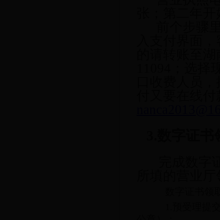
张；第二年开始
前个步骤
入支付界面，
的请转账至湖南
11094；
口收费人员，
付又要在线付
nanca2013@1
3.数字证书
完成数字
所填的营业厅
数字证书领
1.预受理
公章）；