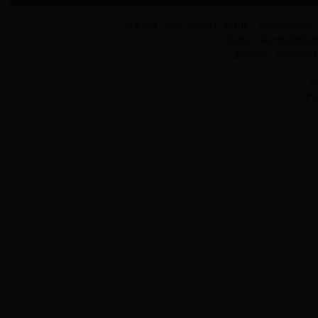
销售热线：0731-88599122 刘国良 0731-88599509 
公司地址：长沙市芙蓉区
监督电话：0731-887
? 
ICP