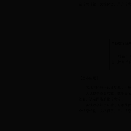
全信息传输、文档保密、用户信
单位数字证
符合X.5
息（比如单
【基本应用】
实现网络身份认证功能，可用于
实现数字签名功能，数字签名适
签名、认定网络购物信息等；
实现数字加密功能，对涉及保密
全信息传输、文档保密、用户信