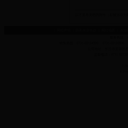
以下是本文档的附件（右键另存为
|
网站声明
|
隐私保密条款
|
网站地图
|
友情
服务热线：400-
销售热线：0731-88184999 0731-88180986 
公司地址：长沙市芙蓉区
监督电话：0731-887
? 
ICP