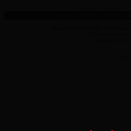
|
网站声明
|
隐私保密条款
|
网站地图
|
友情
销售热线：0731-88599122 刘国良 0731-88599509 
公司地址：长沙市芙蓉区
监督电话：0731-887
? 
ICP