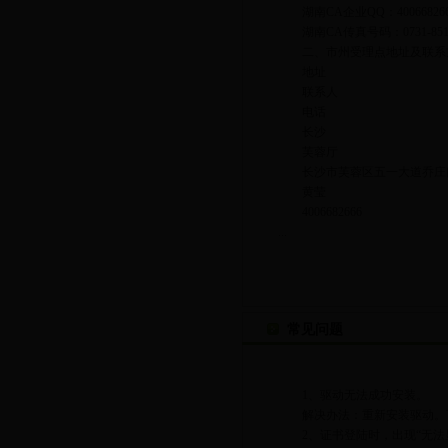
湖南CA企业QQ：400668266
湖南CA传真号码：0731-8517
二、市州受理点地址及联系
地址
联系人
电话
长沙
芙蓉厅
长沙市芙蓉区五一大道乔庄口
黄莹
4006682666
...
常见问题
1、驱动无法成功安装。
解决办法：重新安装驱动。可以在
2、证书登陆时，出现“无法