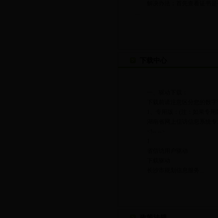
解决办法：首先查看证书是否
...
下载中心
一、驱动下载：
下载前请注意区分您的数字证
1、专用版：(注：如果专用版
湖南省网上信访信息系统专
<!-- -->
1
省信访用户驱动
下载驱动
长沙市规划信息服务...
政策法规