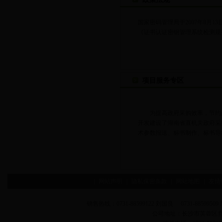
国家密码管理局于2007年8月
《证书认证密钥管理系统检测规
项目服务专区
为提高政府采购效率，节约政
开发建设了湖南省直机关政府采
术参数报送、标书制作、标书导出
|
网站声明
|
隐私保密条款
|
网站地图
|
友情
销售热线：0731-88599122 刘国良 0731-88599509 
公司地址：长沙市芙蓉区