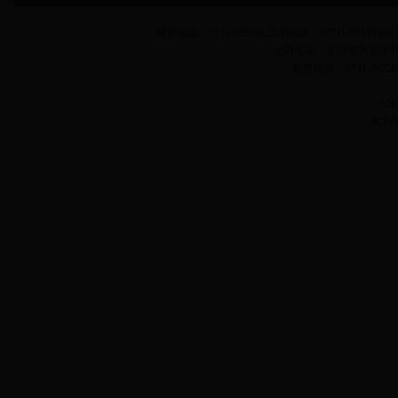
销售热线：0731-88599122 刘国良 0731-88599509 
公司地址：长沙市芙蓉区
监督电话：0731-887
? 
ICP