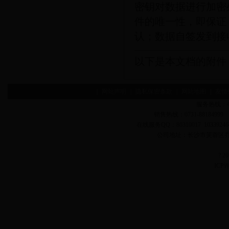
密钥对数据进行加密
件的唯一性，即保证
认；数据自签发到接
以下是本文档的附件
|
网站声明
|
隐私保密条款
|
网站地图
|
友情
服务热线：400-
销售热线：0731-88184999 
在线服务QQ：80310017 1033924642
公司地址：长沙市芙蓉区
? 
ICP