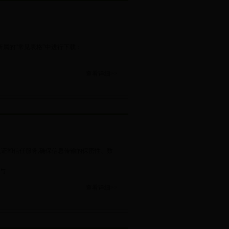
属的“常见表格”中进行下载：
查看详细>>
证和信任服务,确保信息传输的保密性、数
..
查看详细>>