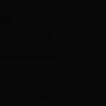
证书。
话：4006682666 绑定让用户加交易
查看详细>>
Homes/ZTB/Index.aspx）进行注册。
查看详细>>