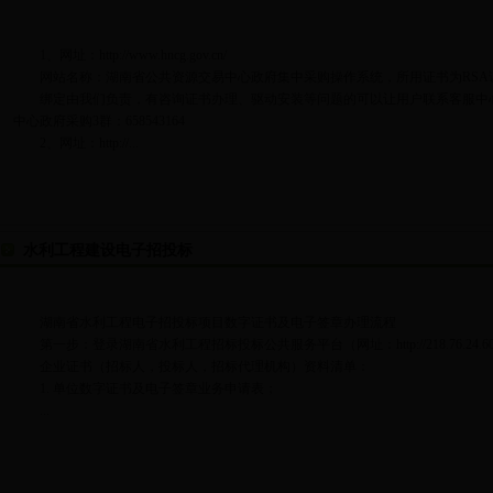
1、网址：http://www.hncg.gov.cn/
网站名称：湖南省公共资源交易中心政府集中采购操作系统，所用证书为RSA
绑定由我们负责，有咨询证书办理、驱动安装等问题的可以让用户联系客服中心热线电
中心政府采购3群：658543164
2、网址：http://...
水利工程建设电子招投标
湖南省水利工程电子招投标项目数字证书及电子签章办理流程
第一步：登录湖南省水利工程招标投标公共服务平台（网址：http://218.76.24.60:8081/
企业证书（招标人，投标人，招标代理机构）资料清单：
1. 单位数字证书及电子签章业务申请表；
...