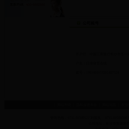
公司账号
开户行：中国工商银行长沙市五一
户名：日博体育在线
账号：1901001019201487524
|
网站声明
|
隐私保密条款
|
网站地图
|
友情
销售热线：0731-88599122 刘国良 0731-88599509 
公司地址：长沙市芙蓉区